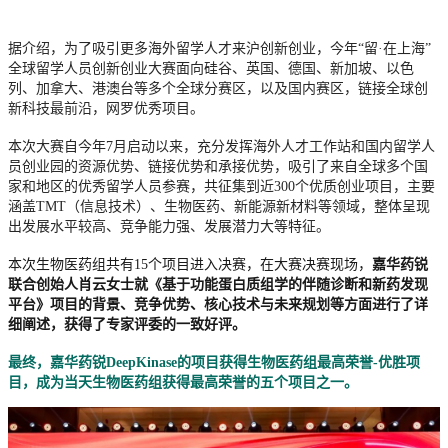
据介绍，为了吸引更多海外留学人才来沪创新创业，今年“留·在上海”
全球留学人员创新创业大赛面向硅谷、英国、德国、新加坡、以色
列、加拿大、港澳台等多个全球分赛区，以及国内赛区，链接全球创
新科技最前沿，网罗优秀项目。
本次大赛自今年7月启动以来，充分发挥海外人才工作站和国内留学人
员创业园的资源优势、链接优势和承接优势，吸引了来自全球多个国
家和地区的优秀留学人员参赛，共征集到近300个优质创业项目，主要
涵盖TMT（信息技术）、生物医药、新能源新材料等领域，整体呈现
出发展水平较高、竞争能力强、发展潜力大等特征。
本次生物医药组共有15个项目进入决赛，
在大赛决赛现场，
嘉华药锐
联合创始人肖云女士
就
《基于功能蛋白质组学的伴随诊断和新药发现
平台》
项目的背景、竞争优势、核心技术与未来规划等方面进行了详
细阐述，获得了专家评委的一致好评。
最终，嘉华药锐
DeepKinase
的项目获得生物医药组最高荣誉-优胜项
目，成为当天生物医药组获得最高荣誉的五个项目之一。