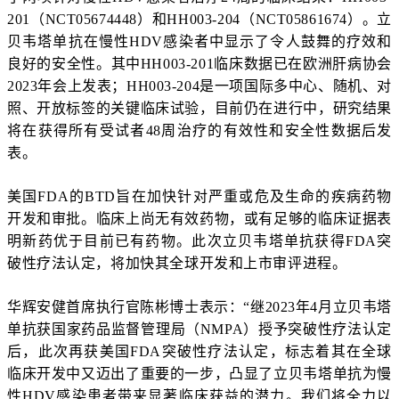
201（NCT05674448）和HH003-204（NCT05861674）。立
贝韦塔单抗在慢性HDV感染者中显示了令人鼓舞的疗效和
良好的安全性。其中HH003-201临床数据已在欧洲肝病协会
2023年会上发表；HH003-204是一项国际多中心、随机、对
照、开放标签的关键临床试验，目前仍在进行中，研究结果
将在获得所有受试者48周治疗的有效性和安全性数据后发
表。
美国FDA的BTD旨在加快针对严重或危及生命的疾病药物
开发和审批。临床上尚无有效药物，或有足够的临床证据表
明新药优于目前已有药物。此次立贝韦塔单抗获得FDA突
破性疗法认定，将加快其全球开发和上市审评进程。
华辉安健首席执行官陈彬博士表示：“继2023年4月立贝韦塔
单抗获国家药品监督管理局（NMPA）授予突破性疗法认定
后，此次再获美国FDA突破性疗法认定，标志着其在全球
临床开发中又迈出了重要的一步，凸显了立贝韦塔单抗为慢
性HDV感染患者带来显著临床获益的潜力。我们将全力以