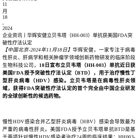
11
月
18
,
2024
企业资讯丨华辉安健立贝韦塔（HH-003）单抗获美国FDA突
破性疗法认定
【中国北京-2024年11月18日】
华辉安健，一家专注于病毒
性肝炎、肝病学和相关肿瘤学领域创新药物研发的临床阶段
生物科技公司，
18日
宣布立贝韦塔（HH-003）单抗近日获
美国FDA授予突破性疗法认定（BTD），用于治疗慢性
丁
型肝炎
病毒（HDV）感染。立贝韦塔是在病毒性肝炎领
域，
获得FDA突破性疗法认定的
首个完全由中国企业研发
的全球创新性的候选药物。
慢性HDV感染合并乙型肝炎病毒（HBV）感染会导致最为
严重的病毒性肝炎。美国FDA授予立贝韦塔单抗BTD是基
于两项针对慢性HDV感染者治疗24周的临床结果：HH003-